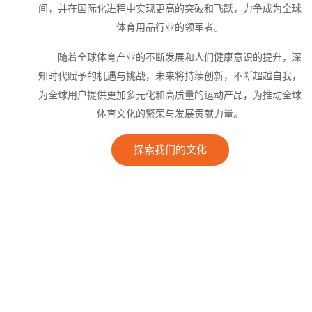
间，并在国际化进程中实现更高的突破和飞跃，力争成为全球
体育用品行业的领军者。
随着全球体育产业的不断发展和人们健康意识的提升，深
知时代赋予的机遇与挑战，未来将持续创新，不断超越自我，
为全球用户提供更加多元化和高质量的运动产品，为推动全球
体育文化的繁荣与发展贡献力量。
探索我们的文化