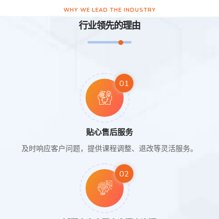
WHY WE LEAD THE INDUSTRY
行业领先的理由
01
贴心售后服务
及时响应客户问题，提供课程调整、退改等灵活服务。
02