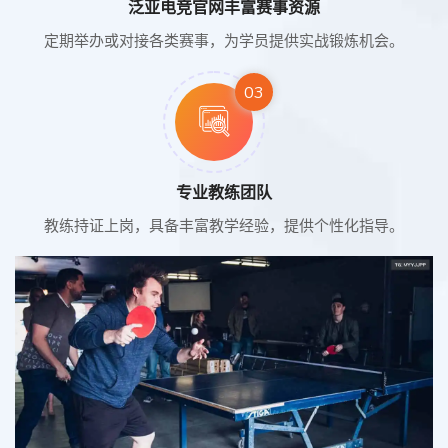
泛亚电竞官网
丰富赛事资源
定期举办或对接各类赛事，为学员提供实战锻炼机会。
03
专业教练团队
教练持证上岗，具备丰富教学经验，提供个性化指导。