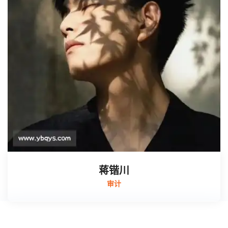
蒋锴川
审计