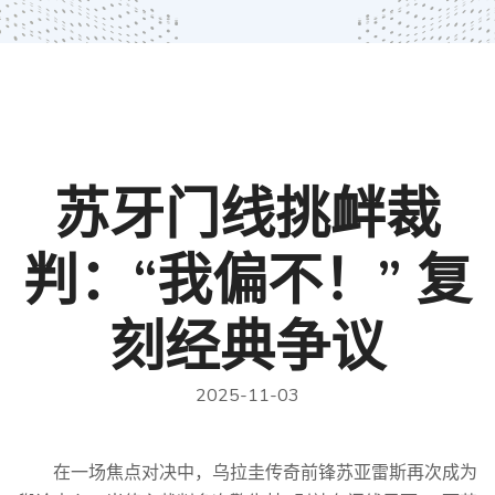
苏牙门线挑衅裁
判：“我偏不！” 复
刻经典争议
2025-11-03
在一场焦点对决中，乌拉圭传奇前锋苏亚雷斯再次成为