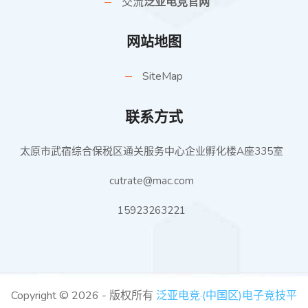
交流
泛亚电竞官网
网站地图
SiteMap
联系方式
太原市武宿综合保税区通关服务中心企业孵化楼A座335室
cutrate@mac.com
15923263221
Copyright © 2026 - 版权所有
泛亚电竞·(中国区)电子竞技平