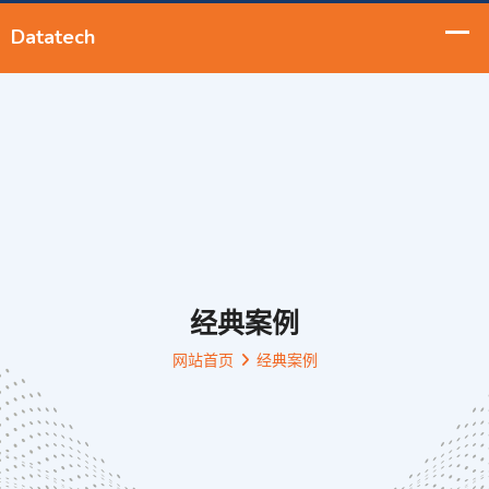
经典案例
网站首页
经典案例