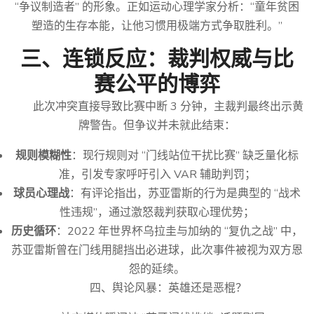
“争议制造者” 的形象。正如运动心理学家分析：“童年贫困
塑造的生存本能，让他习惯用极端方式争取胜利。”
三、连锁反应：裁判权威与比
赛公平的博弈
此次冲突直接导致比赛中断 3 分钟，主裁判最终出示黄
牌警告。但争议并未就此结束：
规则模糊性
：现行规则对 “门线站位干扰比赛” 缺乏量化标
准，引发专家呼吁引入 VAR 辅助判罚；
球员心理战
：有评论指出，苏亚雷斯的行为是典型的 “战术
性违规”，通过激怒裁判获取心理优势；
历史循环
：2022 年世界杯乌拉圭与加纳的 “复仇之战” 中，
苏亚雷斯曾在门线用腿挡出必进球，此次事件被视为双方恩
怨的延续。
四、舆论风暴：英雄还是恶棍？