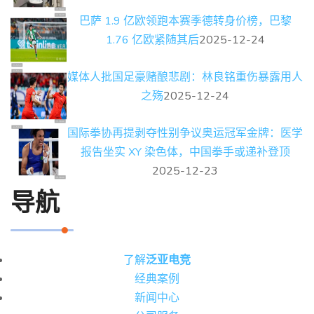
巴萨 1.9 亿欧领跑本赛季德转身价榜，巴黎
1.76 亿欧紧随其后
2025-12-24
媒体人批国足豪赌酿悲剧：林良铭重伤暴露用人
之殇
2025-12-24
国际拳协再提剥夺性别争议奥运冠军金牌：医学
报告坐实 XY 染色体，中国拳手或递补登顶
2025-12-23
导航
了解
泛亚电竞
经典案例
新闻中心