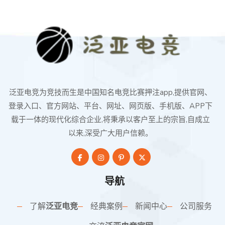
泛亚电竞为竞技而生是中国知名电竞比赛押注app,提供官网、
登录入口、官方网站、平台、网址、网页版、手机版、APP下
载于一体的现代化综合企业,将秉承以客户至上的宗旨,自成立
以来,深受广大用户信赖。
导航
了解
泛亚电竞
经典案例
新闻中心
公司服务