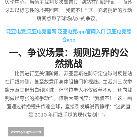
舆论中心。当值主裁判多次警告其 “别站在门线里面”，而苏
牙却以标志性的坏笑回应：“我偏不！” 这一充满挑衅的互动
瞬间点燃了球场内外的争议。
泛亚电竞,泛亚电竞官网,泛亚电竞app官网入口,泛亚电竞综
合app
一、争议场景：规则边界的公
然挑战
比赛进行至关键阶段，苏亚雷斯在防守定位球时反复站
在门线内侧，甚至故意用身体阻挡门将视线。主裁判三次举
旗示意其退出白线区域，但乌拉圭人不仅纹丝不动，还向裁
判做出夸张的摊手动作，随后大笑回应：“我偏不！” 这一画
面通过转播镜头传遍全球，直接引发解说员惊呼：“这简直
是 2010 年门线手球的现代复刻！”。